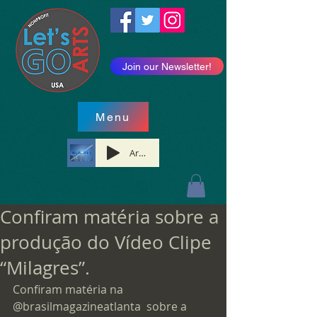
Join our Newsletter!
Menu
Artist Name
Confiram matéria sobre a
produção do Vídeo Clipe
“Milagres”.
Confiram matéria na 
@brasilmagazineatlanta  sobre a 