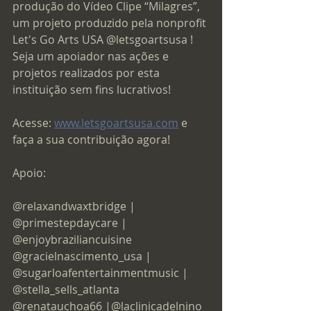
produção do Vídeo Clipe “Milagres”, 
um projeto produzido pela nonprofit 
Let's Go Arts USA @letsgoartsusa ! 
Seja um apoiador nas ações e 
projetos realizados por esta 
instituição sem fins lucrativos!
Acesse: 
www.letsgoartsusa.com
 e 
faça a sua contribuição agora!
Apoio:
@relaxandwaxtbridge | 
@primestepdaycare | 
@enjoybraziliancuisine 
@gracielnascimento_usa | 
@sugarloafentertainmentmusic | 
@stella_sells_atlanta 
@renatauchoa66 |@laclinicadelnino